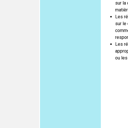
sur la
matièr
Les ré
sur le
commer
respon
Les ré
approp
ou les