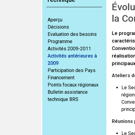
Évolu
la Co
Aperçu
Décisions
Le progra
Evaluation des besoins
caractéris
Programme
Convention
Activités 2009-2011
réalisati
Activités antérieures à
2009
principaux
Participation des Pays
Ateliers d
Financement
Points focaux régionaux
Le Sec
Bulletin assistance
région
technique BRS
Conven
princi
Réunions p
Le Sec