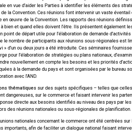
ale en vue d’aider les Parties à identifier les éléments des stra
de la Convention. Ces réunions font intervenir un vaste éventail 
e en œuvre de la Convention. Les rapports des réunions définissen
à bien et quand elles doivent l’être. Ils présentent également les
n point de départ utile pour l’élaboration de demande d’activité
le nombre de participants aux réunions sous-régionales est lim
vi » d’un ou deux jours a été introduite. Ces séminaires fournis
arge pour l’élaboration de stratégies ou plans nationaux, d’exam
ndre nouvellement en compte les besoins et les priorités d’acti
uées à la demande du pays et sont organisées par le bureau sou
oration avec l’AND.
ons thématiques
sur des sujets spécifiques – telles que celles
t dangereuses, sur le commerce et faisant intervenir les parte
éponse directe aux besoins identifiés au niveau des pays par le
ors des réunions nationales ou sous-régionales de planification.
unions nationales concernant le commerce ont été centrées sur
us importants, afin de faciliter un dialogue national faisant inter