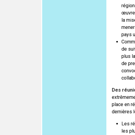
région
œuvre 
la mis
mener 
pays u
Comme 
de sui
plus l
de pre
convoq
collab
Des réuni
extrêmemen
place en r
dernières l
Les ré
les pl