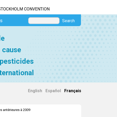
STOCKHOLM CONVENTION
es
Search
de
e cause
 pesticides
ternational
English
|
Español
|
Français
és antérieures à 2009