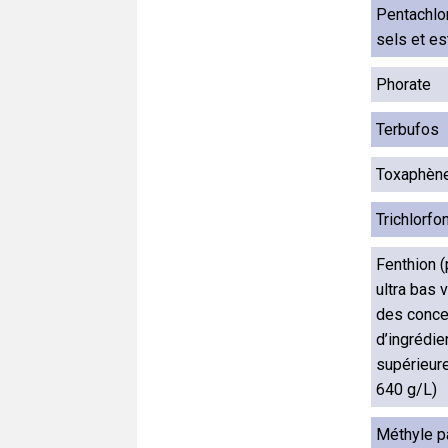
Pentachlo
sels et es
Phorate
Terbufos
Toxaphèn
Trichlorfo
Fenthion (
ultra bas 
des conce
d’ingrédien
supérieur
640 g/L)
Méthyle p