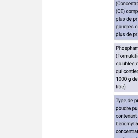
(Concentr
(CE) comp
plus de pr
poudres c
plus de pr
Phospham
(Formulati
solubles 
qui contie
1000 g de 
litre)
Type de p
poudre pu
contenant
bénomyl à
concentrat