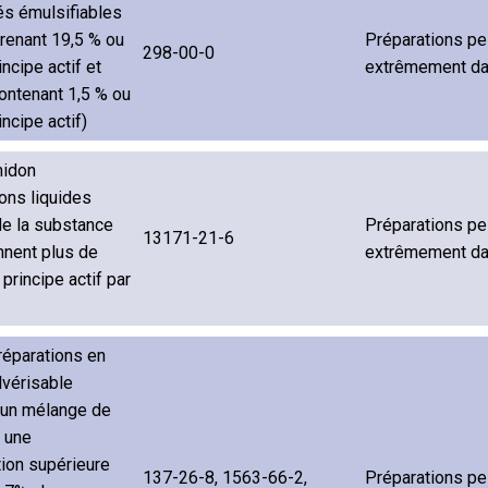
és émulsifiables
renant 19,5 % ou
Préparations pe
298-00-0
incipe actif et
extrêmement d
ontenant 1,5 % ou
incipe actif)
idon
ons liquides
de la substance
Préparations pe
13171-21-6
nnent plus de
extrêmement d
principe actif par
réparations en
lvérisable
 un mélange de
 une
ion supérieure
137-26-8, 1563-66-2,
Préparations pe