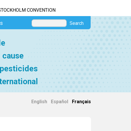
STOCKHOLM CONVENTION
es
Search
de
e cause
 pesticides
ternational
English
|
Español
|
Français