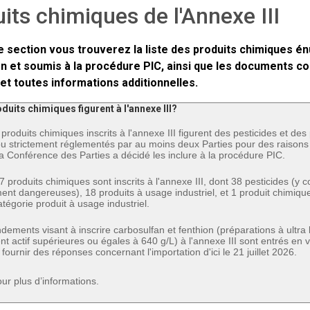
its chimiques de l'Annexe III
 section vous trouverez la liste des produits chimiques énu
n et soumis à la procédure PIC, ainsi que les documents co
et toutes informations additionnelles.
duits chimiques figurent à l'annexe III?
produits chimiques inscrits à l'annexe III figurent des pesticides et des
 ou strictement réglementés par au moins deux Parties pour des raison
la Conférence des Parties a décidé les inclure à la procédure PIC.
57 produits chimiques sont inscrits à l'annexe III, dont 38 pesticides (y 
nt dangereuses), 18 produits à usage industriel, et 1 produit chimique à
atégorie produit à usage industriel.
ements visant à inscrire carbosulfan et fenthion (préparations à ultr
ent actif supérieures ou égales à 640 g/L) à l'annexe III sont entrés en 
 fournir des réponses concernant l'importation d'ici le 21 juillet 2026.
ur plus d’informations.