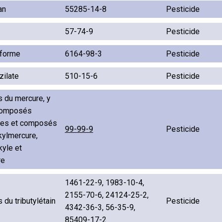
an
55285-14-8
Pesticide
57-74-9
Pesticide
éforme
6164-98-3
Pesticide
zilate
510-15-6
Pesticide
du mercure, y
composés
ues et composés
99-99-9
Pesticide
kylmercure,
kyle et
re
1461-22-9, 1983-10-4,
2155-70-6, 24124-25-2,
du tributylétain
Pesticide
4342-36-3, 56-35-9,
85409-17-2