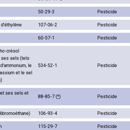
50-29-3
Pesticide
 d'éthylène
107-06-2
Pesticide
60-57-1
Pesticide
tho-crésol
ses sels (tels
l d'ammonium, le
534-52-1
Pesticide
assium et le sel
)
et ses sels et
88-85-7 (
*
)
Pesticide
dibromoéthane)
106-93-4
Pesticide
n
115-29-7
Pesticide