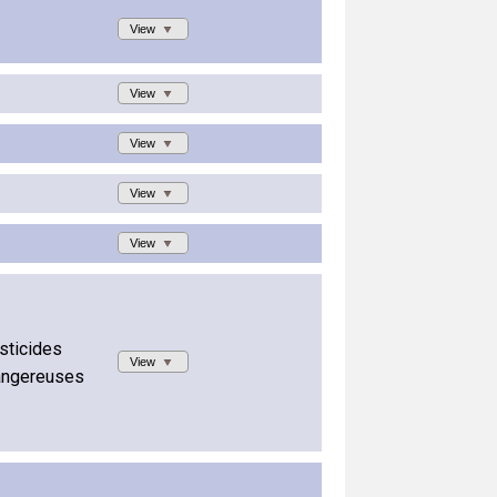
View
View
View
View
View
sticides
View
angereuses