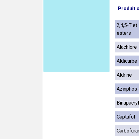
Produit 
2,4,5-T et
esters
Alachlore
Aldicarbe
Aldrine
Azinphos-
Binapacryl
Captafol
Carbofura