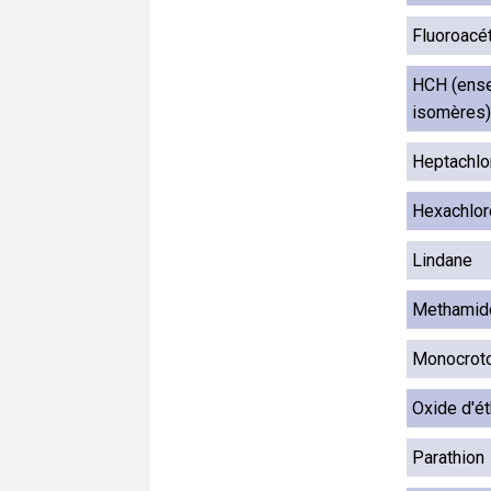
Fluoroacé
HCH (ense
isomères)
Heptachlo
Hexachlo
Lindane
Methamid
Monocrot
Oxide d'é
Parathion