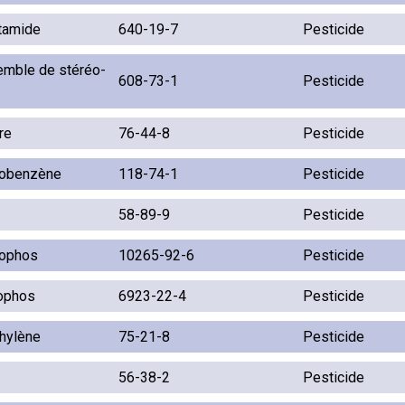
tamide
640-19-7
Pesticide
mble de stéréo-
608-73-1
Pesticide
re
76-44-8
Pesticide
robenzène
118-74-1
Pesticide
58-89-9
Pesticide
ophos
10265-92-6
Pesticide
ophos
6923-22-4
Pesticide
thylène
75-21-8
Pesticide
56-38-2
Pesticide