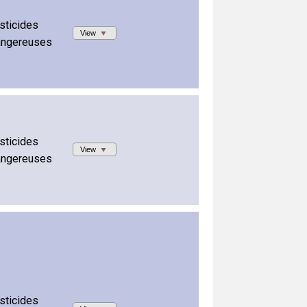
sticides
View
angereuses
sticides
View
angereuses
sticides