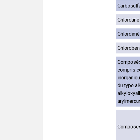
Carbosulf
Chlordane
Chlordim
Chloroben
Composés 
compris 
inorganiq
du type al
alkyloxyal
arylmercu
Composés 