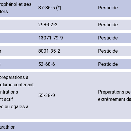
rophénol et ses
87-86-5 (
*
)
Pesticide
ters
298-02-2
Pesticide
13071-79-9
Pesticide
e
8001-35-2
Pesticide
n
52-68-6
Pesticide
préparations à
volume contenant
ntrations
Préparations pe
55-38-9
t actif
extrêmement d
es ou égales à
arathion