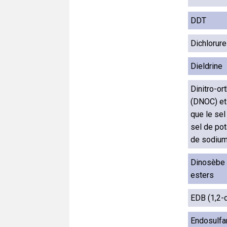
DDT
Dichlorure
Dieldrine
Dinitro-or
(DNOC) et 
que le se
sel de pot
de sodium
Dinosèbe 
esters
EDB (1,2-
Endosulfa