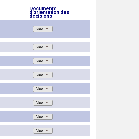
Documents
d'orientation des
décisions
View
View
View
View
View
View
View
View