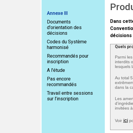
Produ
Annexe III
Dans cette
Documents
d'orientation des
Conventio
décisions
décisions 
Codes du Système
Quels pro
harmonisé
Recommandés pour
Parmi les 
inscription
interdits
lesquels 
A l'étude
Au total 
Pas encore
extrêmeme
recommandés
dans la c
Travail entre sessions
sur l’inscription
Les amend
d’ingrédi
invitées à
ici
Voir
po