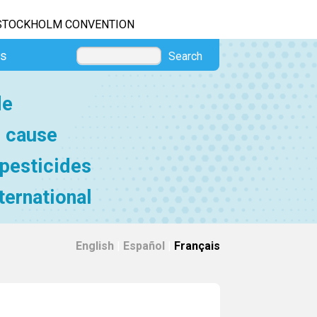
STOCKHOLM CONVENTION
es
Search
de
e cause
 pesticides
ternational
English
|
Español
|
Français