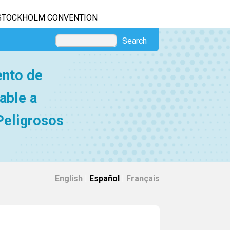
STOCKHOLM CONVENTION
Search
ento de
able a
Peligrosos
English
|
Español
|
Français