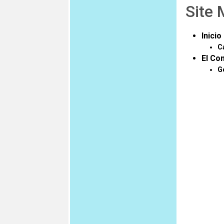
Site
Inicio
C
El Co
G