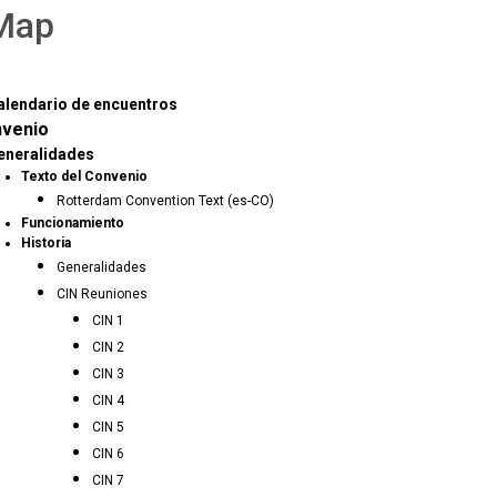
 Map
alendario de encuentros
nvenio
eneralidades
Texto del Convenio
Rotterdam Convention Text (es-CO)
Funcionamiento
Historia
Generalidades
CIN Reuniones
CIN 1
CIN 2
CIN 3
CIN 4
CIN 5
CIN 6
CIN 7