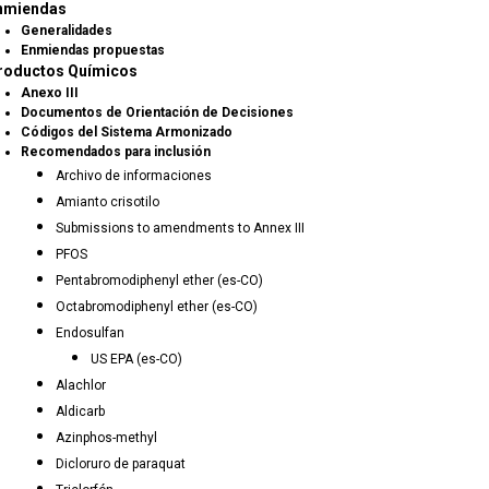
nmiendas
Generalidades
Enmiendas propuestas
roductos Químicos
Anexo III
Documentos de Orientación de Decisiones
Códigos del Sistema Armonizado
Recomendados para inclusión
Archivo de informaciones
Amianto crisotilo
Submissions to amendments to Annex III
PFOS
Pentabromodiphenyl ether (es-CO)
Octabromodiphenyl ether (es-CO)
Endosulfan
US EPA (es-CO)
Alachlor
Aldicarb
Azinphos-methyl
Dicloruro de paraquat